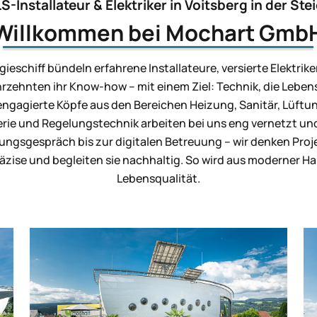
S-Installateur & Elektriker in Voitsberg in der St
Willkommen bei Mochart Gmb
eschiff bündeln erfahrene Installateure, versierte Elektrike
ahrzehnten ihr Know-how – mit einem Ziel: Technik, die Lebe
ngagierte Köpfe aus den Bereichen Heizung, Sanitär, Lüftung
erie und Regelungstechnik arbeiten bei uns eng vernetzt un
ungsgespräch bis zur digitalen Betreuung – wir denken Proje
präzise und begleiten sie nachhaltig. So wird aus moderner 
Lebensqualität.