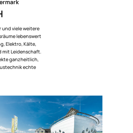
eiermark
H
r und viele weitere
nsräume lebenswert
, Elektro, Kälte,
d mit Leidenschaft.
kte ganzheitlich,
Haustechnik echte