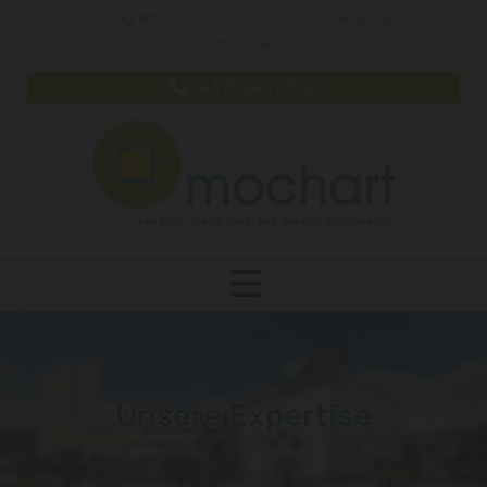
Instagram
Facebook
Youtube
+43 3144 723 52

Unsere Expertise