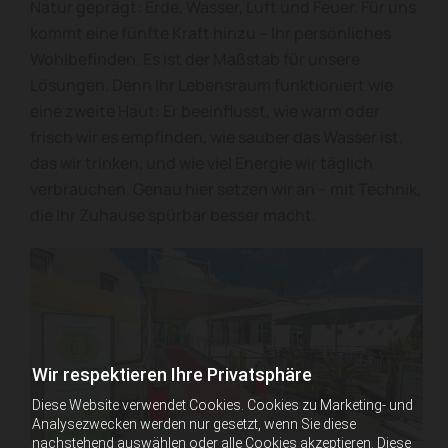
Natur geprägt: Erde, Wasser, Luft und Feuer. Für uns
kommt eine fünfte Kraft hinzu – Ihr persönliches
Wohlbefinden. Es ist der Maßstab für unsere
Lösungen. Denn Ihr Lebensraum funktioniert wie
eine zweite Haut: Er beeinflusst, wie warm oder
frisch wir es empfinden, wie sauber das Wasser ist,
das wir trinken, und wie viel Energie wir täglich
verbrauchen. Genau hier setzen wir an – mit Technik,
die Ihr Zuhause spürbar besser macht.
Wir respektieren Ihre Privatsphäre
Diese Website verwendet Cookies. Cookies zu Marketing- und
Analysezwecken werden nur gesetzt, wenn Sie diese
nachstehend auswählen oder alle Cookies akzeptieren. Diese