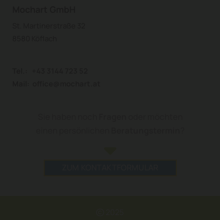
Mochart GmbH
St. Martinerstraße 32
8580 Köflach
Tel.:
+43 3144 723 52
Mail:
office@mochart.at
Sie haben noch
Fragen
oder möchten
einen persönlichen
Beratungstermin
?

ZUM KONTAKTFORMULAR
2025
