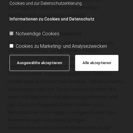
Cookies und zur Datenschutzerklärung.
derjenige, der über Links auf die jeweilige
Veröffentlichung lediglich verweist.
Informationen zu Cookies und Datenschutz
Urheber- und Kennzeichenrecht
Notwendige Cookies
Der Autor ist bestrebt, in allen Publikationen die
Cookies zu Marketing- und Analysezwecken
Urheberrechte der verwendeten Grafiken,
Tondokumente, Videosequenzen und Texte zu
Ausgewählte akzeptieren
Alle akzeptieren
beachten, von ihm selbst erstellte Grafiken,
Tondokumente, Videosequenzen und Texte zu
nutzen oder auf lizenzfreie Grafiken, Tondokumente,
Videosequenzen und Texte zurückzugreifen. Alle
innerhalb des Internetangebotes genannten und
ggf. durch Dritte geschützten Marken- und
Warenzeichen unterliegen uneingeschränkt den
Bestimmungen des jeweils gültigen
Kennzeichenrechts und den Besitzrechten der