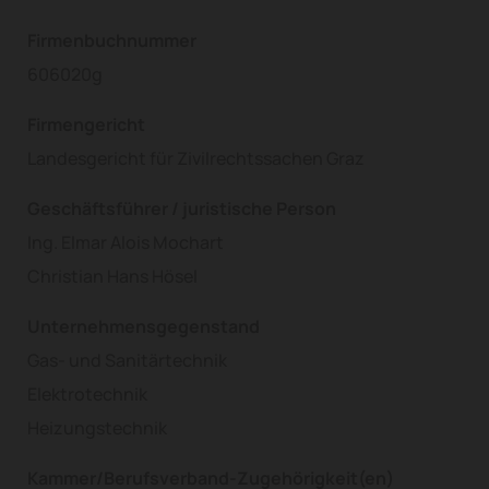
Firmenbuchnummer
606020g
Firmengericht
Landesgericht für Zivilrechtssachen Graz
Geschäftsführer / juristische Person
Ing. Elmar Alois Mochart
Christian Hans Hösel
Unternehmensgegenstand
Gas- und Sanitärtechnik
Elektrotechnik
Heizungstechnik
Kammer/Berufsverband-Zugehörigkeit(en)