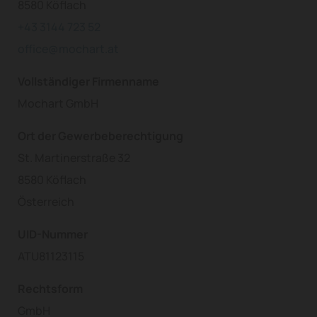
8580 Köflach
+43 3144 723 52
office@mochart.at
Vollständiger Firmenname
Mochart GmbH
Ort der Gewerbeberechtigung
St. Martinerstraße 32
8580 Köflach
Österreich
UID-Nummer
ATU81123115
Rechtsform
GmbH